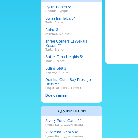
Lycus Beach 5*
Алания, Турция
Swiss Inn Taba 5*
Таба, Египет
Beirut 3*
Хургада, Египет
Three Corners El Wekala
Resort 4*
Таба, Египет
Sofitel Taba Heights 5*
Таба, Египет
Sun & Sea 3*
Хургада, Египет
Domina Coral Bay Prestige
Hotel 5*
Шарм Эль Шейх, Египет
Все отзывы
Другие отели
Sivory Punta Cana 5*
Пунта Кана, Доминикана
Vik Arena Blanca 4*
Пунта Кана, Доминикана