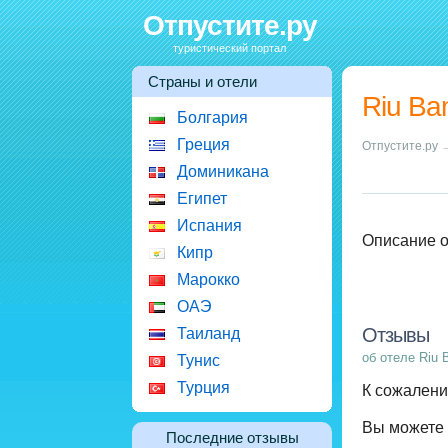
Отпустите.ру
туристический портал
Страны и отели
Riu Ba
Болгария
Греция
Отпустите.ру
Доминикана
Египет
Испания
Описание о
Кипр
Марокко
ОАЭ
Отзывы
Таиланд
об отеле Riu 
Тунис
Турция
К сожалени
Вы можете
Последние отзывы